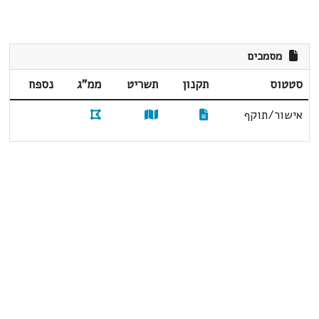
מסמכים
סטטוס
תקנון
תשריט
ממ"ג
נספח
אישור/תוקף