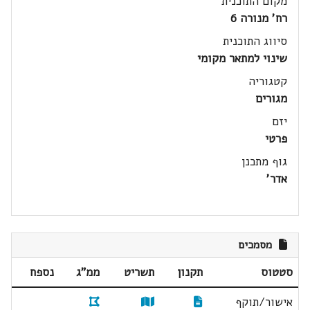
מקום התוכנית
רח' מנורה 6
סיווג התוכנית
שינוי למתאר מקומי
קטגוריה
מגורים
יזם
פרטי
גוף מתכנן
אדר'
מסמכים
סטטוס
תקנון
תשריט
ממ"ג
נספח
אישור/תוקף