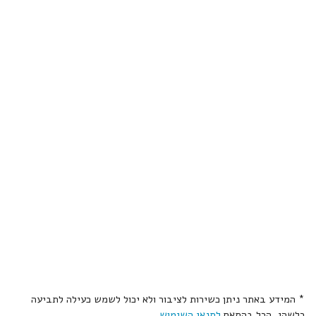
* המידע באתר ניתן כשירות לציבור ולא יכול לשמש כעילה לתביעה
כלשהי, הכל בהתאם
לתנאי השימוש
.