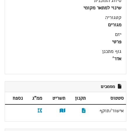
סיווג התוכנית
שינוי למתאר מקומי
קטגוריה
מגורים
יזם
פרטי
גוף מתכנן
אדר'
מסמכים
סטטוס
תקנון
תשריט
ממ"ג
נספח
אישור/תוקף