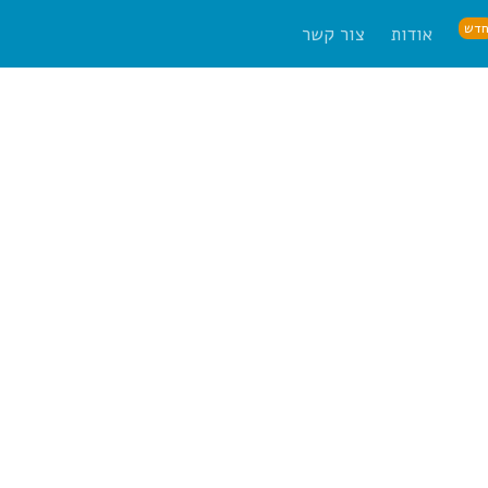
דש
אודות
צור קשר