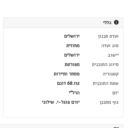
כללי
ועדת תכנון
ירושלים
סוג ועדה
מחוזית
יישוב
ירושלים
סיווג התוכנית
מפורטת
קטגוריה
מסחר ותיירות
שטח התוכנית
68.112 דונם
יזם
הרל"י
גוף מתכנן
יורם פוגל-י. שילוני