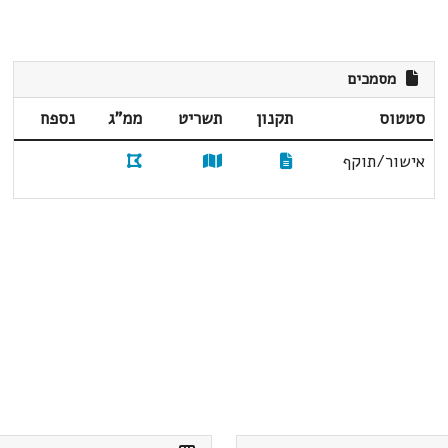
מסמכים
סטטוס
תקנון
תשריט
ממ"ג
נספח
אישור/תוקף