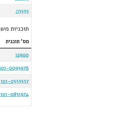
3555ה
תוכניות משנ
מס' תוכנית
12900
101-0095976
101-0553537
101-0831974