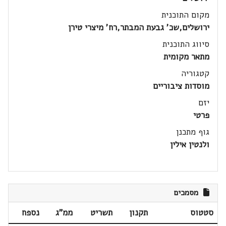
מקום התוכנית
ירושלים,שכ' גבעת המבתר,רח' מיצרי טירן
סיווג התוכנית
מתאר מקומית
קטגוריה
מוסדות ציבוריים
יזם
פרטי
גוף מתכנן
ולנטין אילין
מסמכים
סטטוס
תקנון
תשריט
ממ"ג
נספח