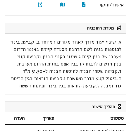
אישור/תוקף
מטרת התוכנית
א. שינוי יעוד מדרך לאזור מגורים 1 מיוחד ב. קביעת בינוי
לתוספות בניה לשם הרחבת מסעדה קיימת באגפו הדרום
מערבי של בנין קיים ג.שינוי בקווי הבנין וקביעת קווי
בנין חדשים לרבות קו בנין אפס בחזית הדרום מערבית
ד.קביעת שטחי הבניה לתוספת הבניה ל-51.50 מ"ר
ה.ביטול קטע מדרך מאושרת ו.קביעת הוראות בגין הריסת
גדר ומבנה ז.קביעת הוראות בגין בינוי ופיתוח השטח
תהליך אישור
סטטוס
תאריך
הערה
פרסום לתוקף ברשומות
12.01.97