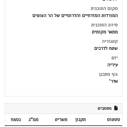
מקום התוכנית
המורדות המזרחיים והדרומיים של הר הצופים
סיווג התוכנית
מתאר מקומית
קטגוריה
שטח לדרכים
יזם
עיריה
גוף מתכנן
אדר'
מסמכים
סטטוס
תקנון
תשריט
ממ"ג
נספח