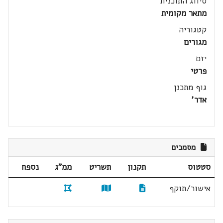
סיווג התוכנית
מתאר מקומית
קטגוריה
מגורים
יזם
פרטי
גוף מתכנן
אדר'
מסמכים
סטטוס
תקנון
תשריט
ממ"ג
נספח
אישור/תוקף