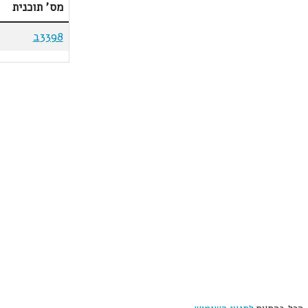
מס' תוכנית
3398ב