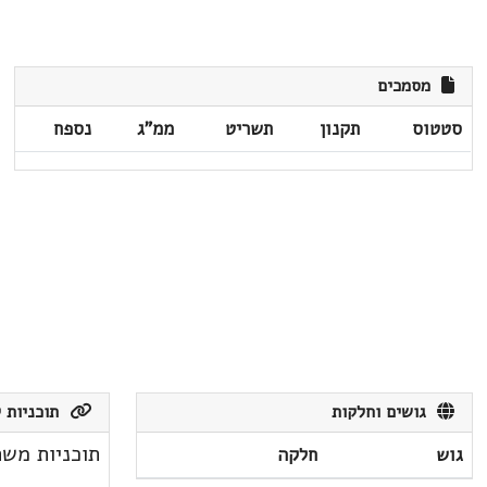
מסמכים
סטטוס
תקנון
תשריט
ממ"ג
נספח
גושים וחלקות
תוכניות ק
תוכניות משת
גוש
חלקה