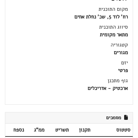
מקום התוכנית
רח' לוד 5, שכ' נחלת אחים
סיווג התוכנית
מתאר מקומית
קטגוריה
מגורים
יזם
פרטי
גוף מתכנן
ארכטיק - אדריכלים
מסמכים
סטטוס
תקנון
תשריט
ממ"ג
נספח