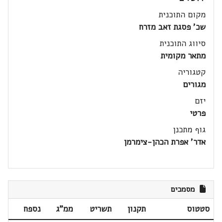
מקום התוכנית
שכ' פסגת זאב מזרח
סיווג התוכנית
מתאר מקומית
קטגוריה
מגורים
יזם
פרטי
גוף מתכנן
אדר' אפרת הכהן-צימרמן
מסמכים
סטטוס
תקנון
תשריט
ממ"ג
נספח