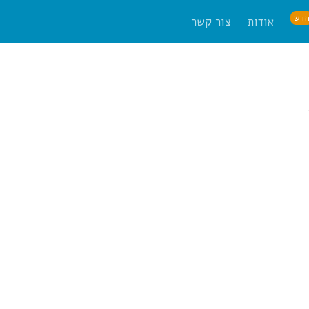
דש
אודות
צור קשר