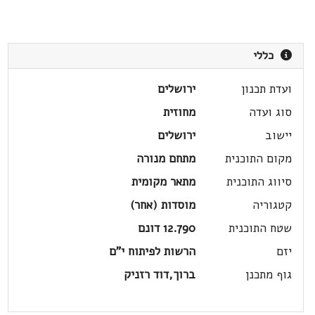
כללי
ועדת תכנון
ירושלים
סוג ועדה
מחוזית
יישוב
ירושלים
מקום התוכנית
מתחם מנורה
סיווג התוכנית
מתאר מקומית
קטגוריה
מוסדות (אחר)
שטח התוכנית
12.790 דונם
יזם
הרשות לפיתוח י"ם
גוף מתכנן
ברוך,דוד רזניק