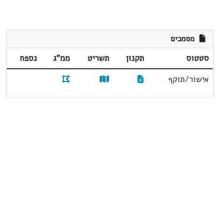
מסמכים
סטטוס
תקנון
תשריט
ממ"ג
נספח
אישור/תוקף