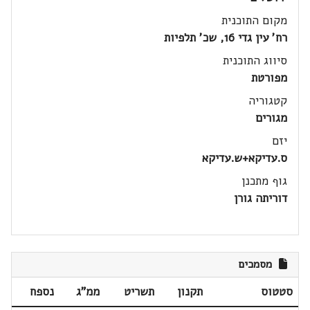
מקום התוכנית
רח' עין גדי 16, שכ' תלפיות
סיווג התוכנית
מפורטת
קטגוריה
מגורים
יזם
ס.עדיקא+ש.עדיקא
גוף מתכנן
דוריתה גורן
מסמכים
סטטוס
תקנון
תשריט
ממ"ג
נספח