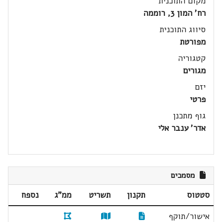
מקום התוכנית
רח' המון 3, רוממה
סיווג התוכנית
מפורטת
קטגוריה
מגורים
יזם
פרטי
גוף מתכנן
אדר' ענבר אלי
מסמכים
סטטוס
תקנון
תשריט
ממ"ג
נספח
אישור/תוקף