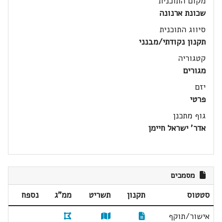
מקום התוכנית
שכונת ארנונה
סיווג התוכנית
תקנון נקודתי/מבנני
קטגוריה
מגורים
יזם
פרטי
גוף מתכנן
אדר' ישראל חיימן
מסמכים
סטטוס
תקנון
תשריט
ממ"ג
נספח
אישור/תוקף