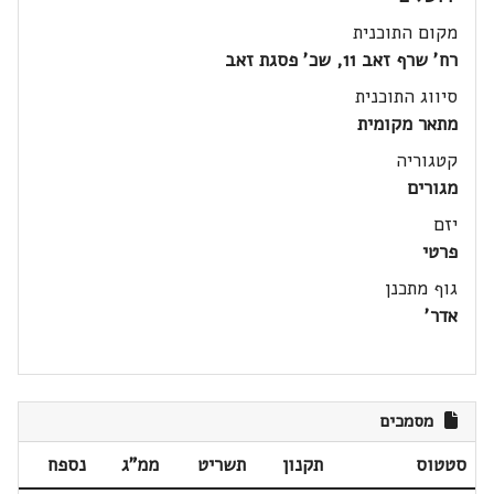
מקום התוכנית
רח' שרף זאב 11, שכ' פסגת זאב
סיווג התוכנית
מתאר מקומית
קטגוריה
מגורים
יזם
פרטי
גוף מתכנן
אדר'
מסמכים
סטטוס
תקנון
תשריט
ממ"ג
נספח