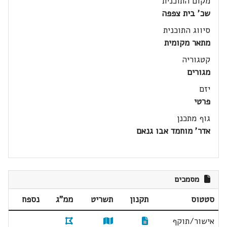
מקום התוכנית
שכ' בית צפפה
סיווג התוכנית
מתאר מקומית
קטגוריה
מגורים
יזם
פרטי
גוף מתכנן
אדר' מוחמד אבו גנאם
מסמכים
סטטוס
תקנון
תשריט
ממ"ג
נספח
אישור/תוקף