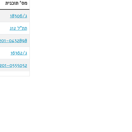
מס' תוכנית
ג/18306
תת"ל 12ג
201-0432898
ג/16362
201-0555052