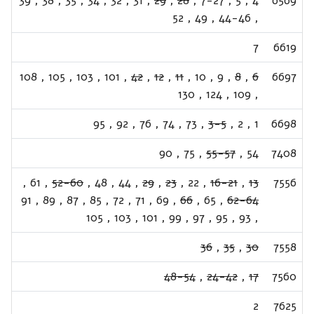
39
,
38
,
35
,
34
,
32
,
31
,
29
,
28
,
7-27
,
5
,
4
6569
52
,
49
,
44-46
,
7
6619
108
,
105
,
103
,
101
,
42
,
12
,
11
,
10
,
9
,
8
,
6
6697
130
,
124
,
109
,
95
,
92
,
76
,
74
,
73
,
3-5
,
2
,
1
6698
90
,
75
,
55-57
,
54
7408
,
61
,
52-60
,
48
,
44
,
29
,
23
,
22
,
16-21
,
13
7556
91
,
89
,
87
,
85
,
72
,
71
,
69
,
66
,
65
,
62-64
105
,
103
,
101
,
99
,
97
,
95
,
93
,
36
,
35
,
30
7558
48-54
,
24-42
,
17
7560
2
7625