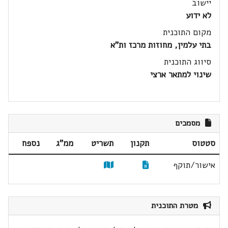
יישוב
לא ידוע
מקום התוכנית
בתי עלמין, מחוזות מרכז ות"א
סיווג התוכנית
שינוי למתאר ארצי
מסמכים
סטטוס
תקנון
תשריט
ממ"ג
נספח
אישור/תוקף
מטרת התוכנית