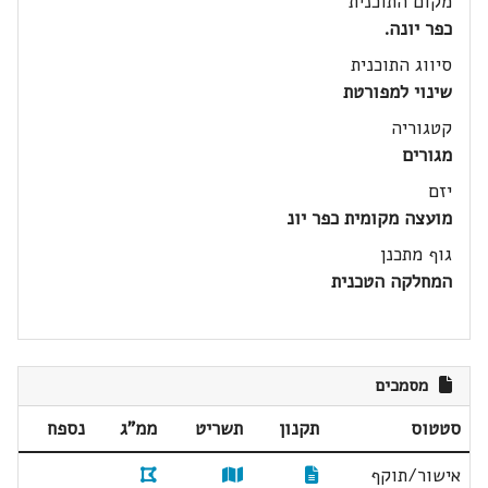
מקום התוכנית
כפר יונה.
סיווג התוכנית
שינוי למפורטת
קטגוריה
מגורים
יזם
מועצה מקומית כפר יונ
גוף מתכנן
המחלקה הטכנית
מסמכים
סטטוס
תקנון
תשריט
ממ"ג
נספח
אישור/תוקף