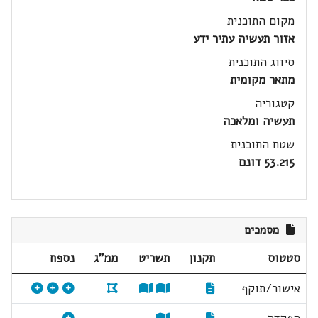
מקום התוכנית
אזור תעשיה עתיר ידע
סיווג התוכנית
מתאר מקומית
קטגוריה
תעשיה ומלאכה
שטח התוכנית
53.215 דונם
מסמכים
סטטוס
תקנון
תשריט
ממ"ג
נספח
אישור/תוקף