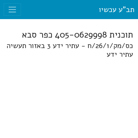
תב"ע עכשיו
תוכנית 405-0629998 כפר סבא
כס/מק/26/1/ח - עתיר ידע 3 באזור תעשיה
עתיר ידע