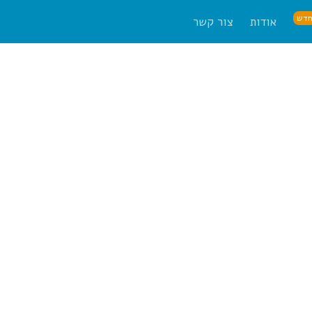
דש
אודות
צור קשר