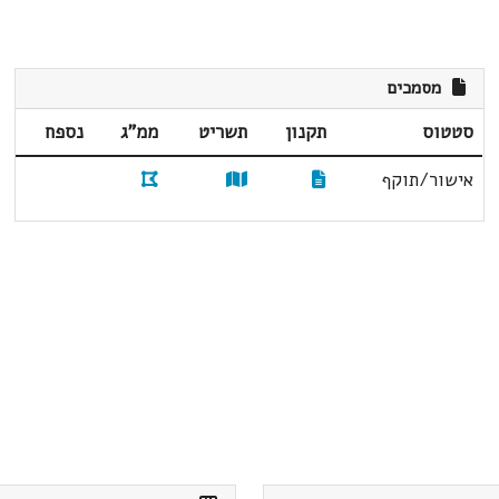
מסמכים
סטטוס
תקנון
תשריט
ממ"ג
נספח
אישור/תוקף