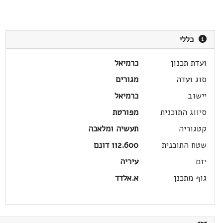
כללי
ועדת תכנון
כרמיאל
סוג ועדה
מגורים
יישוב
כרמיאל
סיווג התוכנית
מפורטת
קטגוריה
תעשיה ומלאכה
שטח התוכנית
112.600 דונם
יזם
עיריה
גוף מתכנן
א.אלדד