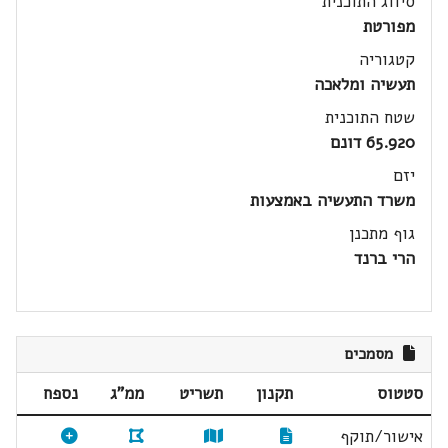
סיווג התוכנית
מפורטת
קטגוריה
תעשיה ומלאכה
שטח התוכנית
65.920 דונם
יזם
משרד התעשיה באמצעות
גוף מתכנן
הרי ברנד
מסמכים
סטטוס
תקנון
תשריט
ממ"ג
נספח
אישור/תוקף