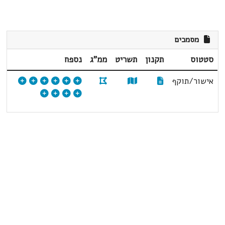
מסמכים
סטטוס
תקנון
תשריט
ממ"ג
נספח
אישור/תוקף