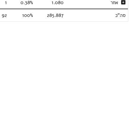
אחר
1.080
0.38%
1
סה"כ
285.887
100%
92