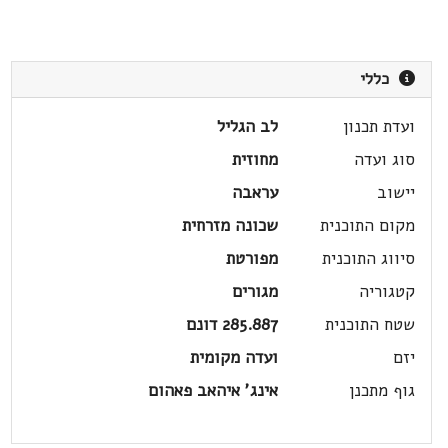
כללי
ועדת תכנון
לב הגליל
סוג ועדה
מחוזית
יישוב
עראבה
מקום התוכנית
שכונה מזרחית
סיווג התוכנית
מפורטת
קטגוריה
מגורים
שטח התוכנית
285.887 דונם
יזם
ועדה מקומית
גוף מתכנן
אינג' איהאב פאהום