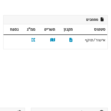
מסמכים
סטטוס
תקנון
תשריט
ממ"ג
נספח
אישור/תוקף