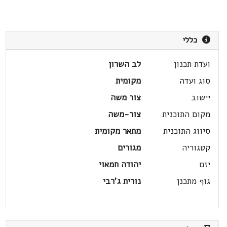
כללי
ועדת תכנון
לב השרון
סוג ועדה
מקומית
יישוב
צור משה
מקום התוכנית
צור-משה
סיווג התוכנית
מתאר מקומית
קטגוריה
מגורים
יזם
יהודה חמאוי
גוף מתכנן
נורית ג'רבי