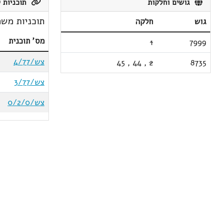
גושים וחלקות
תוכניות ק
תוכניות משת
גוש
חלקה
מס' תוכנית
1
7999
צש/4/77
45
,
44
,
2
8735
צש/3/77
צש/0/2/0