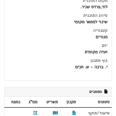
מקום התוכנית
לוד,פרדס שניר.
סיווג התוכנית
שינוי למתאר מקומי
קטגוריה
מגורים
יזם
ועדה מקומית
גוף מתכנן
י. ברכה - ש. חכים
מסמכים
סטטוס
תקנון
תשריט
ממ"ג
נספח
אישור/תוקף