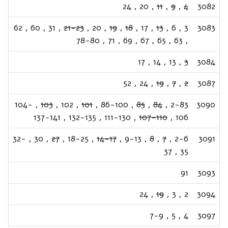
24
,
20
,
11
,
9
,
4
3082
62
,
60
,
31
,
21-23
,
20
,
19
,
18
,
17
,
13
,
6
,
3
3083
78-80
,
71
,
69
,
67
,
65
,
63
,
17
,
14
,
13
,
3
3084
52
,
24
,
19
,
7
,
2
3087
104-
,
103
,
102
,
101
,
86-100
,
85
,
84
,
2-83
3090
137-141
,
132-135
,
111-130
,
107-110
,
106
32-
,
30
,
27
,
18-25
,
14-17
,
9-13
,
8
,
7
,
2-6
3091
37
,
35
91
3093
24
,
19
,
3
,
2
3094
7-9
,
5
,
4
3097