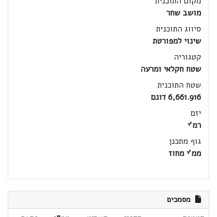
מקום התוכנית
מושב שחר
סיווג התוכנית
שינוי למפורטת
קטגוריה
שטח חקלאי ומרעה
שטח התוכנית
6,661.916 דונם
יזם
רמ'י
גוף מתכנן
ממ'י מחוז
מסמכים