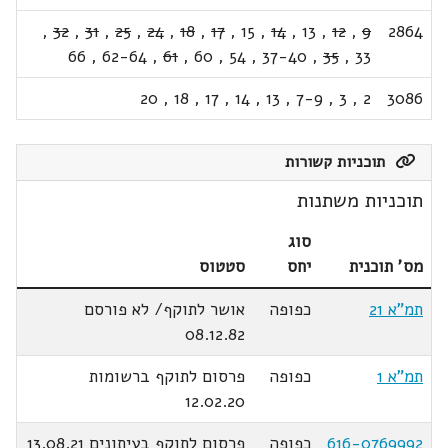
,
32
,
31
,
25
,
24
,
18
,
17
,
15
,
14
,
13
,
12
,
9
2864
66
,
62-64
,
61
,
60
,
54
,
37-40
,
35
,
33
20
,
18
,
17
,
14
,
13
,
7-9
,
3
,
2
3086
תוכניות קשורות
תוכניות משתנות
סוג
מס' תוכנית
יחס
סטטוס
תמ"א 21
כפופה
אושר לתוקף/ לא פורסם
08.12.82
תמ"א 1
כפופה
פרסום לתוקף ברשומות
12.02.20
616-0769992
כפופה
פרסום לתוקף בעיתונים 13.08.21