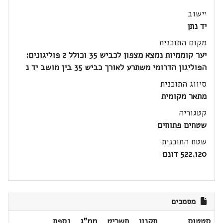
יישוב
יד נתן
מקום התוכנית
יער קוממיות נמצא מצפון לכביש 35 וכולל 2 פוליגונים:
הפוליגון הדרומי משתרע לאורך כביש 35 בין מושב יד נ
סיווג התוכנית
מתאר מקומית
קטגוריה
שטחים פתוחים
שטח התוכנית
522.120 דונם
מסמכים
סטטוס
תקנון
תשריט
ממ"ג
נספח