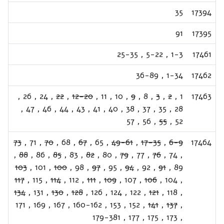
35
17394
91
17395
25-35
,
5-22
,
1-3
17461
36-89
,
1-34
17462
,
26
,
24
,
22
,
12-20
,
11
,
10
,
9
,
8
,
3
,
2
,
1
17463
,
47
,
46
,
44
,
43
,
41
,
40
,
38
,
37
,
35
,
28
57
,
56
,
55
,
52
73
,
71
,
70
,
68
,
67
,
65
,
49-61
,
17-35
,
6-9
17464
,
88
,
86
,
85
,
83
,
82
,
80
,
79
,
77
,
76
,
74
,
103
,
101
,
100
,
98
,
97
,
95
,
94
,
92
,
91
,
89
117
,
115
,
114
,
112
,
111
,
109
,
107
,
106
,
104
,
134
,
131
,
130
,
128
,
126
,
124
,
122
,
121
,
118
,
171
,
169
,
167
,
160-162
,
153
,
152
,
141
,
137
,
179-381
,
177
,
175
,
173
,