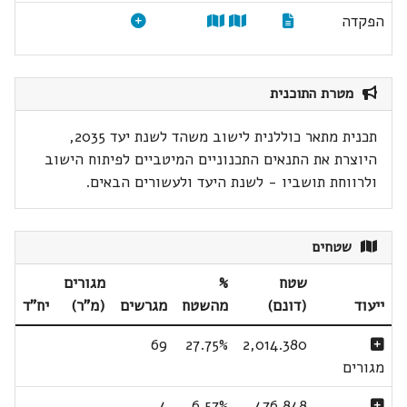
הפקדה
מטרת התוכנית
תכנית מתאר כוללנית לישוב משהד לשנת יעד 2035,
היוצרת את התנאים התכנוניים המיטביים לפיתוח הישוב
ולרווחת תושביו - לשנת היעד ולעשורים הבאים.
שטחים
שטח
%
מגורים
ייעוד
(דונם)
מהשטח
מגרשים
(מ"ר)
יח"ד
69
27.75%
2,014.380
מגורים
4
6.57%
476.848