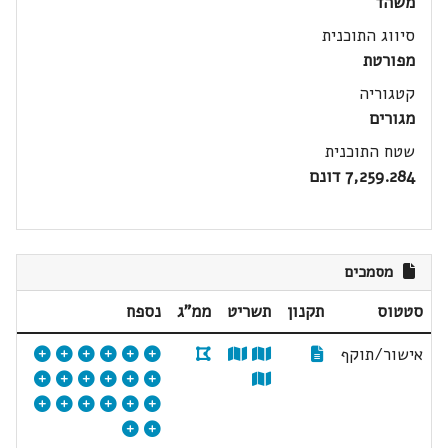
משהד
סיווג התוכנית
מפורטת
קטגוריה
מגורים
שטח התוכנית
7,259.284 דונם
מסמכים
סטטוס
תקנון
תשריט
ממ"ג
נספח
אישור/תוקף