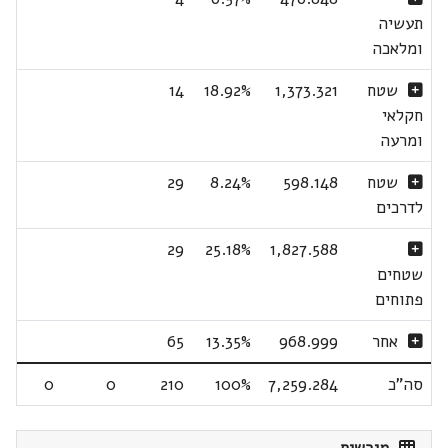
תעשיה
ומלאכה
שטח
1,373.321
18.92%
14
חקלאי
ומרעה
שטח
598.148
8.24%
29
לדרכים
29
25.18%
1,827.588
שטחים
פתוחים
אחר
968.999
13.35%
65
סה"כ
7,259.284
100%
210
0
0