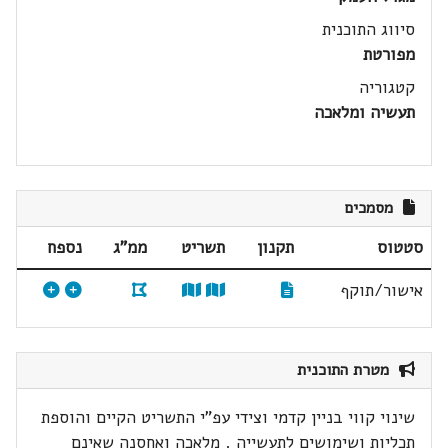
סיווג התוכנית
מפורטת
קטגוריה
תעשיה ומלאכה
מסמכים
סטטוס
תקנון
תשריט
ממ"ג
נספח
אישור/תוקף
מטרת התוכנית
שינוי קווי בניין קדמי וצידי עפ"י התשריט הקיים והוספת
תכליות ושימושים לתעשייה , מלאכה ואחסנה שאינם