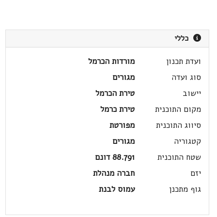
כללי
ועדת תכנון
מורדות הכרמל
סוג ועדה
מגורים
יישוב
טירת הכרמל
מקום התוכנית
טירת כרמל
סיווג התוכנית
מפורטת
קטגוריה
מגורים
שטח התוכנית
88.791 דונם
יזם
חברה מנהלת
גוף מתכנן
עמוס לבנת