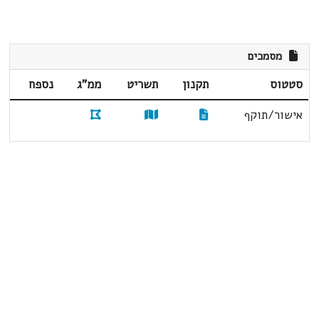
מסמכים
סטטוס
תקנון
תשריט
ממ"ג
נספח
אישור/תוקף