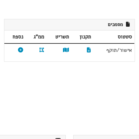
מסמכים
סטטוס
תקנון
תשריט
ממ"ג
נספח
אישור/תוקף