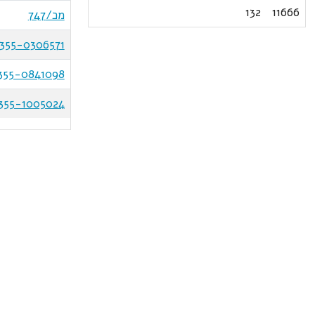
132
11666
מכ/747
355-0306571
355-0841098
355-1005024