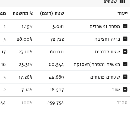
שטחים
ייעוד
שטח (דונם)
% מהשטח
מגר
מסחר ומשרדים
3.081
1.19%
1
כריה וחציבה
72.722
28.00%
3
שטח לדרכים
60.011
23.10%
17
תעשיה ומסחר(תעסוקה
60.544
23.31%
16
שטחים פתוחים
44.889
17.28%
5
אחר
18.507
7.12%
2
סה"כ
259.754
100%
44