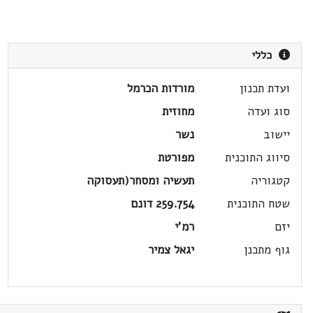
כללי
ועדת תכנון
מורדות הכרמל
סוג ועדה
מחוזית
יישוב
נשר
סיווג התוכנית
מפורטת
קטגוריה
תעשיה ומסחר(תעסוקה
שטח התוכנית
259.754 דונם
יזם
רמ'י
גוף מתכנן
יגאל צמיר