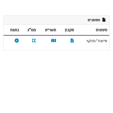
מסמכים
סטטוס
תקנון
תשריט
ממ"ג
נספח
אישור/תוקף