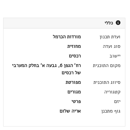
כללי
ועדת תכנון
מורדות הכרמל
סוג ועדה
מחוזית
יישוב
רכסים
מקום התוכנית
רח' הגפן 6, גבעה א' בחלק המערבי
של רכסים
סיווג התוכנית
מפורטת
קטגוריה
מגורים
יזם
פרטי
גוף מתכנן
אריה שלום