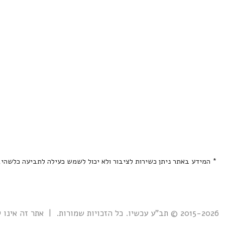
* המידע באתר ניתן כשירות לציבור ולא יכול לשמש כעילה לתביעה כלשהי
2015-2026 © תב"ע עכשיו. כל הזכויות שמורות. | אתר זה אינו קשור אל ואינו נתמך ע"י גוף ממשלתי כלשהו כולל רשות מקרקעי ישראל. |