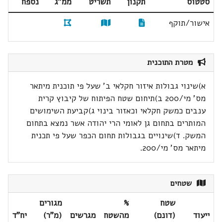
סטטוס
תקנון
תשריט
ממ"ג
נספח
אישור/תוקף
מטרת התוכנית
א)שינוי גבולות איזור חקלאי ב' שעל פי תוכנית מיתאר
מס' מי/200 ב)תיחום שטח הפיתוח של קיבוץ קרית
ענבים כמשק חקלאי וכאזור בינוי ג)קביעת השימושים
המותרים בתחום גן לאומי הרי יהודה אשר נמצא בתחום
המשק. ד)שינויים בגבולות תחום הכפר שעל פי תכנית
מיתאר מס' מי/200.
שטחים
שטח
%
מגורים
ייעוד
(דונם)
מהשטח
מגרשים
(מ"ר)
יח"ד