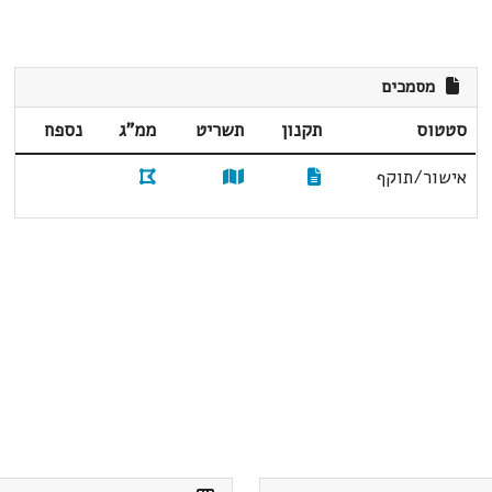
מסמכים
סטטוס
תקנון
תשריט
ממ"ג
נספח
אישור/תוקף