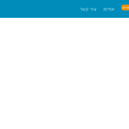
דש
אודות
צור קשר