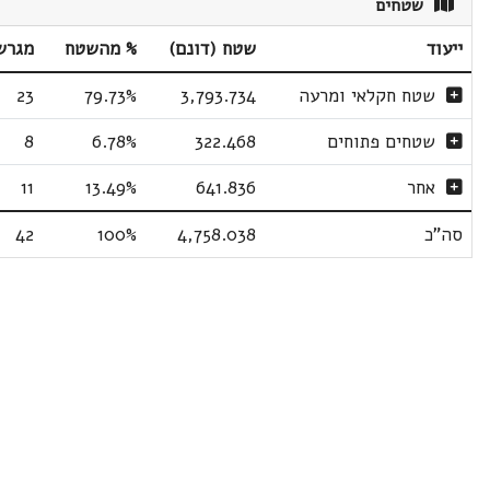
שטחים
ייעוד
שטח (דונם)
% מהשטח
מגרש
שטח חקלאי ומרעה
3,793.734
79.73%
23
שטחים פתוחים
322.468
6.78%
8
אחר
641.836
13.49%
11
סה"כ
4,758.038
100%
42