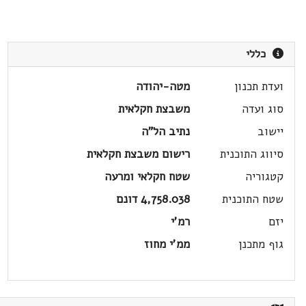
כללי
ועדת תכנון
מטה-יהודה
סוג ועדה
משבצת חקלאית
יישוב
נתיב הל"ה
סיווג התוכנית
רישום משבצת חקלאית
קטגוריה
שטח חקלאי ומרעה
שטח התוכנית
4,758.038 דונם
יזם
רמ'י
גוף מתכנן
ממ'י מחוז