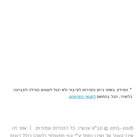
* המידע באתר ניתן כשירות לציבור ולא יכול לשמש כעילה לתביעה
כלשהי, הכל בהתאם
לתנאי השימוש
.
2015-2026 © תב"ע עכשיו. כל הזכויות שמורות. | אתר זה
אינו קשור אל ואינו נתמך ע"י גוף ממשלתי כלשהו כולל רשות