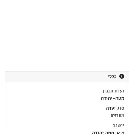
כללי
ועדת תכנון
מטה-יהודה
סוג ועדה
מחוזית
יישוב
מ.א. מטה יהודה