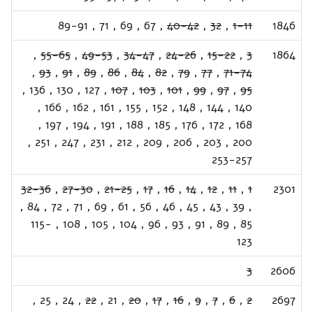
89-91
,
71
,
69
,
67
,
40-42
,
32
,
1-11
1846
,
55-65
,
49-53
,
34-47
,
24-26
,
15-22
,
3
1864
,
93
,
91
,
89
,
86
,
84
,
82
,
79
,
77
,
71-74
,
136
,
130
,
127
,
107
,
103
,
101
,
99
,
97
,
95
,
166
,
162
,
161
,
155
,
152
,
148
,
144
,
140
,
197
,
194
,
191
,
188
,
185
,
176
,
172
,
168
,
251
,
247
,
231
,
212
,
209
,
206
,
203
,
200
253-257
32-36
,
27-30
,
21-25
,
17
,
16
,
14
,
12
,
11
,
1
2301
,
84
,
72
,
71
,
69
,
61
,
56
,
46
,
45
,
43
,
39
,
115-
,
108
,
105
,
104
,
96
,
93
,
91
,
89
,
85
123
3
2606
,
25
,
24
,
22
,
21
,
20
,
17
,
16
,
9
,
7
,
6
,
2
2697