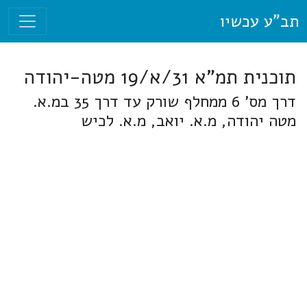
תב"ע עכשיו
תוכנית תמ"א 31/א/19 מטה-יהודה
דרך מס' 6 ממחלף שורק עד דרך 35 במ.א.
מטה יהודה, מ.א. יואב, מ.א. לכיש