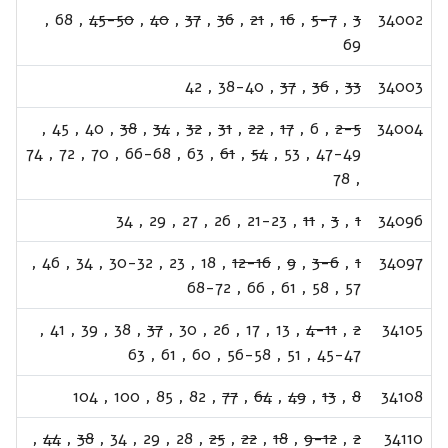
,
68
,
45-50
,
40
,
37
,
36
,
21
,
16
,
5-7
,
3
34002
69
42
,
38-40
,
37
,
36
,
33
34003
,
45
,
40
,
38
,
34
,
32
,
31
,
22
,
17
,
6
,
2-5
34004
74
,
72
,
70
,
66-68
,
63
,
61
,
54
,
53
,
47-49
78
,
34
,
29
,
27
,
26
,
21-23
,
11
,
3
,
1
34096
,
46
,
34
,
30-32
,
23
,
18
,
12-16
,
9
,
3-6
,
1
34097
68-72
,
66
,
61
,
58
,
57
,
41
,
39
,
38
,
37
,
30
,
26
,
17
,
13
,
4-11
,
2
34105
63
,
61
,
60
,
56-58
,
51
,
45-47
104
,
100
,
85
,
82
,
77
,
64
,
49
,
13
,
8
34108
,
44
,
38
,
34
,
29
,
28
,
25
,
22
,
18
,
9-12
,
2
34110