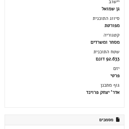
יישוב
גן שמואל
סיווג התוכנית
מפורטת
קטגוריה
מסחר ומשרדים
שטח התוכנית
92.633 דונם
יזם
פרטי
גוף מתכנן
אדר' יצחק פרוינד
מסמכים