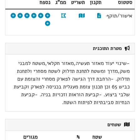
סטטוס
תקנון
תשריט
ממ"ג
נספח
אישור/תוקף
מטרת התוכנית
-שינוי יעוד מאזור תעשיה,מאזור חקלאי,משטח למבני
משק,מדרך ומשטח לתחנת תדלוק לשטח מסחרי ולתחנת
תדלוק. -הרחבת דרך הגישה לפארק מסחרי והצומת עם
כביש 65 וכן תכנון צומת מעגלית בכניסה לפארק וקביעת
שלבי ביצוע. -קביעת הוראות וזכויות בניה. -קביעת
הנחיות סביבתיות לפיתוח השטח.
שטחים
שטח
%
מגורים