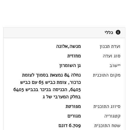
כללי
ועדת תכנון
מנשה,אלונה
סוג ועדה
מחוזית
יישוב
גן השומרון
מקום התוכנית
נחלה 84 נמצאת בסמוך לצומת
כרכור, צומת כביש 65 עם כביש
6403, הכניסה בכיכר בכביש 6403
בחלק המערבי של ג
סיווג התוכנית
מפורטת
קטגוריה
מגורים
שטח התוכנית
6.709 דונם