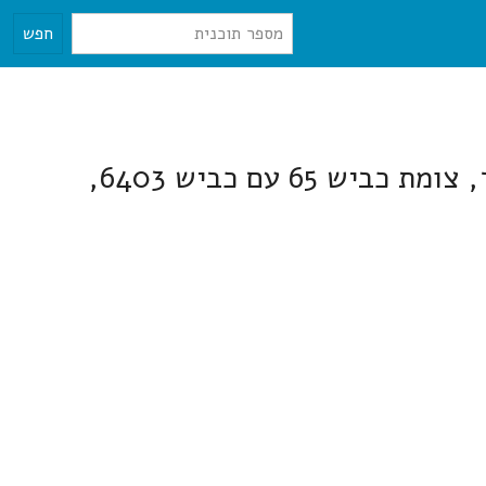
חפש
פיצול מגרש מנחלה 84 במושב גן השומרון בנחלה 84 נמצאת בסמוך לצומת כרכור, צומת כביש 65 עם כביש 6403,