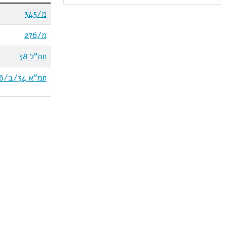
מ/345
מ/276
תת"ל 38
תמ"א 34/ב/6