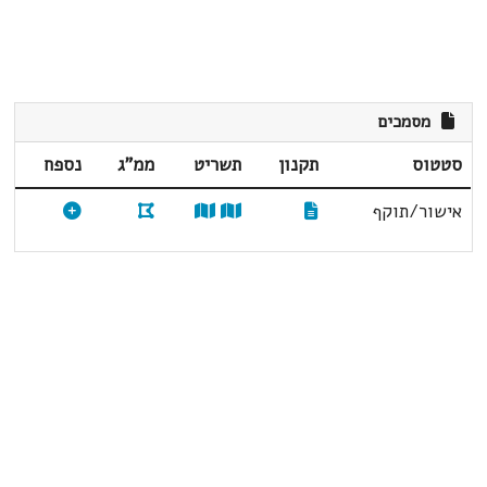
מסמכים
סטטוס
תקנון
תשריט
ממ"ג
נספח
אישור/תוקף