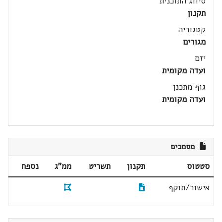
סיווג התוכנית
תקנון
קטגוריה
מגורים
יזם
ועדה מקומית
גוף מתכנן
ועדה מקומית
מסמכים
סטטוס
תקנון
תשריט
ממ"ג
נספח
אישור/תוקף