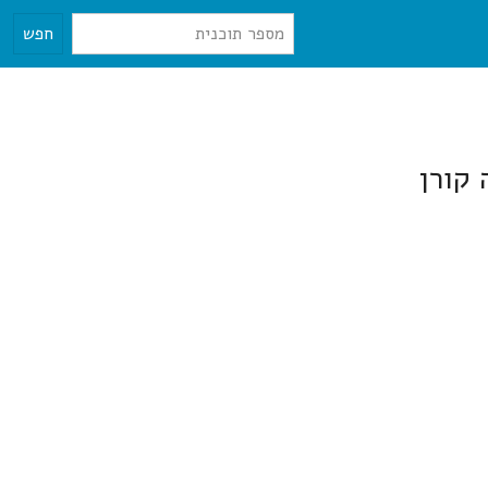
חפש
קורן