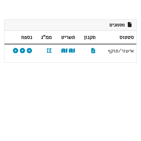
מסמכים
סטטוס
תקנון
תשריט
ממ"ג
נספח
אישור/תוקף