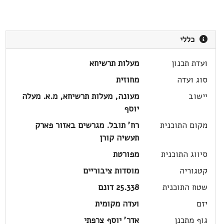
כללי
ועדת תכנון
מעלות תרשיחא
סוג ועדה
מחוזית
יישוב
מעונה, מעלות תרשיחא, מ.א. מעלה
יוסף
מקום התוכנית
רח' תובל. מגרשים באזור פארק
תעשיה קורן
סיווג התוכנית
מפורטת
קטגוריה
מוסדות ציבוריים
שטח התוכנית
25.338 דונם
יזם
ועדה מקומית
גוף מתכנן
אדר' יוסף צרפתי