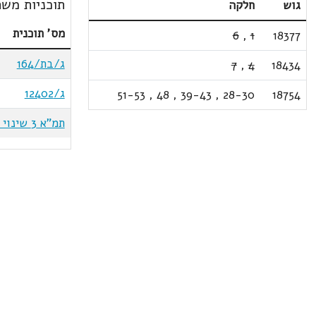
תוכניות משת
גוש
חלקה
מס' תוכנית
6
,
1
18377
ג/בת/164
7
,
4
18434
ג/12402
51-53
,
48
,
39-43
,
28-30
18754
תמ"א 3 שינוי 11ג