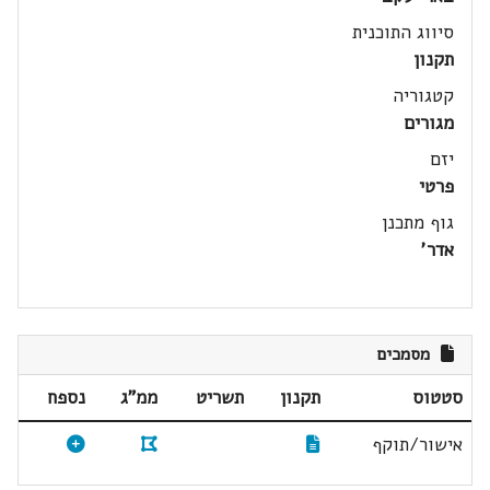
סיווג התוכנית
תקנון
קטגוריה
מגורים
יזם
פרטי
גוף מתכנן
אדר'
מסמכים
סטטוס
תקנון
תשריט
ממ"ג
נספח
אישור/תוקף