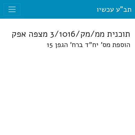
תב"ע עכשיו
תוכנית ממ/מק/3/1016 מצפה אפק
הוספת מס' יח"ד ברח' הגפן 15