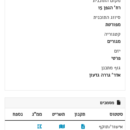
מקום התוכנית
רח' הגפן 15
סיווג התוכנית
מפורטת
קטגוריה
מגורים
יזם
פרטי
גוף מתכנן
אדר' גררה גדעון
מסמכים
סטטוס
תקנון
תשריט
ממ"ג
נספח
אישור/תוקף