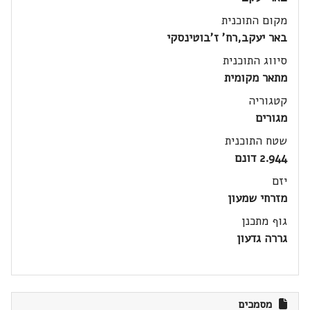
מקום התוכנית
באר יעקב,רח' ז'בוטינסקי
סיווג התוכנית
מתאר מקומית
קטגוריה
מגורים
שטח התוכנית
2.944 דונם
יזם
מזרחי שמעון
גוף מתכנן
גררה גדעון
מסמכים