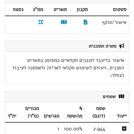
סטטוס
תקנון
תשריט
ממ"ג
נספח
אישור/תוקף
מטרת התוכנית
אישור בדיעבד למבנים חקלאיים כמסומן בתשריט
התכנית, ויעודם לשימוש חקלאי לאריזה ולאחסנה לעיבוד
הנחלה.
שטחים
שטח
%
מגורים
ייעוד
(דונם)
מהשטח
מגרשים
(מ"ר)
יח"ד
1
100.00%
2.944