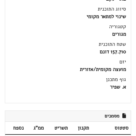
סיווג התוכנית
שינוי למתאר מקומי
קטגוריה
מגורים
שטח התוכנית
157.710 דונם
יזם
מועצה מקומית/אזורית
גוף מתכנן
א. שפיר
מסמכים
סטטוס
תקנון
תשריט
ממ"ג
נספח