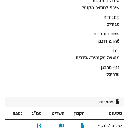
סיווג התוכנית
שינוי למתאר מקומי
קטגוריה
מגורים
שטח התוכנית
2.536 דונם
יזם
מועצה מקומית/אזורית
גוף מתכנן
אדריכל
מסמכים
סטטוס
תקנון
תשריט
ממ"ג
נספח
אישור/תוקף