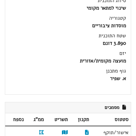
סיווג התוכנית
שינוי למתאר מקומי
קטגוריה
מוסדות ציבוריים
שטח התוכנית
3.890 דונם
יזם
מועצה מקומית/אזורית
גוף מתכנן
א. שפיר
מסמכים
סטטוס
תקנון
תשריט
ממ"ג
נספח
אישור/תוקף