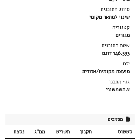
סיווג התוכנית
שינוי למתאר מקומי
קטגוריה
מגורים
שטח התוכנית
146.533 דונם
יזם
מועצה מקומית/אזורית
גוף מתכנן
צ.השמשוני
מסמכים
סטטוס
תקנון
תשריט
ממ"ג
נספח