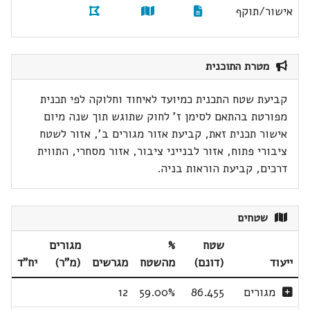
אישור/תוקף
מטרת התוכנית
קביעת שטח התכנית כמיועד לאיחוד וחלוקה לפי תכנית
מפורטת בהתאם לסימן ז' לחוק שתוגש תוך שנה מיום
אישור תכנית זאת, קביעת אזור מגורים ב', אזור לשטח
ציבורי פתוח, אזור לבנייני ציבור, אזור מסחרי, התווית
דרכים, קביעת הוראות בניה.
שטחים
שטח
%
מגורים
ייעוד
(דונם)
מהשטח
מגרשים
(מ"ר)
יח"ד
מגורים
86.455
59.00%
12