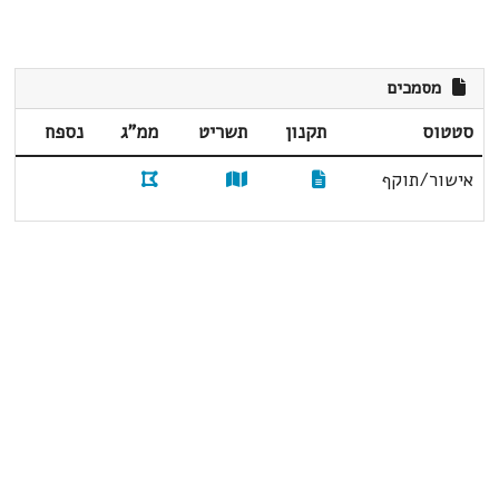
מסמכים
סטטוס
תקנון
תשריט
ממ"ג
נספח
אישור/תוקף