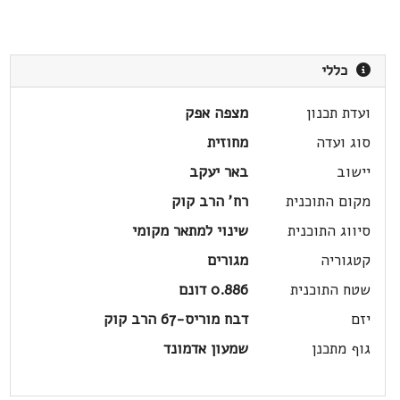
כללי
ועדת תכנון
מצפה אפק
סוג ועדה
מחוזית
יישוב
באר יעקב
מקום התוכנית
רח' הרב קוק
סיווג התוכנית
שינוי למתאר מקומי
קטגוריה
מגורים
שטח התוכנית
0.886 דונם
יזם
דבח מוריס-67 הרב קוק
גוף מתכנן
שמעון אדמונד