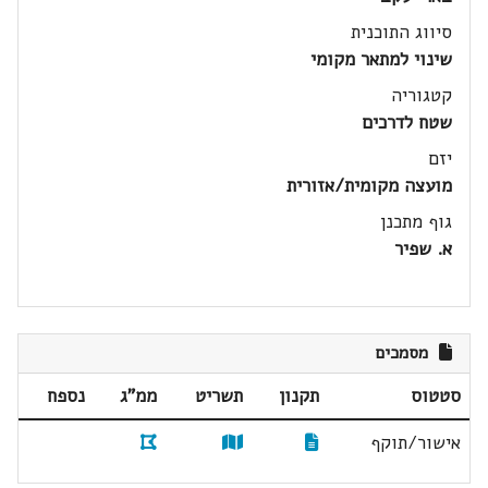
סיווג התוכנית
שינוי למתאר מקומי
קטגוריה
שטח לדרכים
יזם
מועצה מקומית/אזורית
גוף מתכנן
א. שפיר
מסמכים
סטטוס
תקנון
תשריט
ממ"ג
נספח
אישור/תוקף