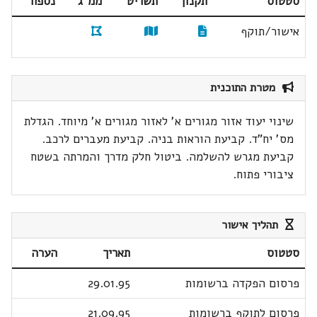
סטטוס
תקנון
תשריט
ממ"ג
נספח
אישור/תוקף
מטרת התוכנית
שינוי יעוד אזור מגורים א' לאזור מגורים א' מיוחד. הגדלת
מס' יח"ד. קביעת הוראות בניה. קביעת מעברים לרכב.
קביעת מגרש להשלמה. ביטול חלק מדרך והמרתה בשטח
ציבורי פתוח.
תהליך אישור
סטטוס
תאריך
הערה
פרסום הפקדה ברשומות
29.01.95
פרסום לתוקף ברשומות
21.09.95